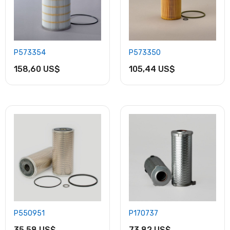
P573354
P573350
158,60 US$
105,44 US$
P550951
P170737
35,58 US$
73,82 US$