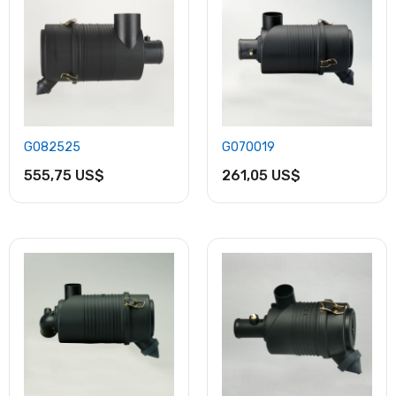
G082525
G070019
555,75 US$
261,05 US$