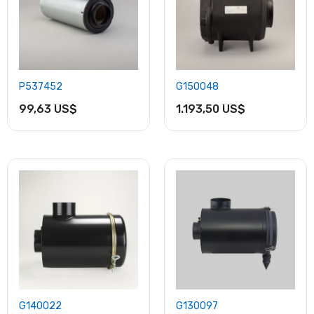
P537452
G150048
99,63 US$
1.193,50 US$
G140022
G130097