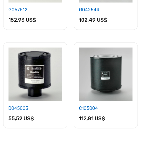
G057512
G042544
152,93 US$
102,49 US$
D045003
C105004
55,52 US$
112,81 US$