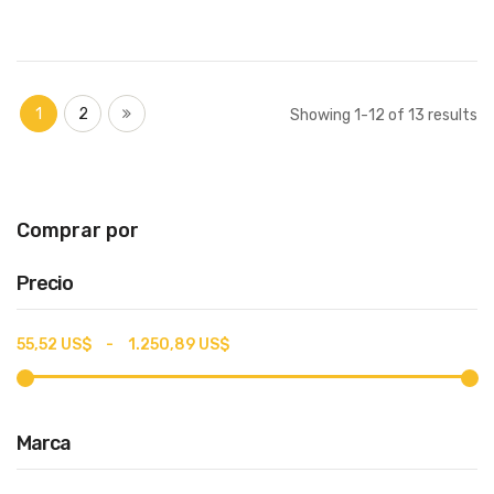
Página
Actualmente
Página
Página
Siguiente
1
2
Showing
1
-
12
of
13
results
estás
leyendo
página
Comprar por
Precio
55,52 US$
-
1.250,89 US$
Marca